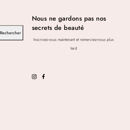
5
0
Nous ne gardons pas nos
0
secrets de beauté
,
Rechercher
0
Inscrivez-vous maintenant et remerciez-nous plus
0
tard