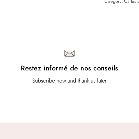
Le monta
Category:
Cartes 
Votre adresse e-
mentionner 
champs obligato
personnalis
Your rating
*
Restez informé de nos conseils
Subscribe now and thank us later