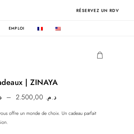
RÉSERVEZ UN RDV
EMPLOI
adeaux | ZINAYA
P
.
–
2.500,00
د.م.
l
vous offre un monde de choix. Un cadeau parfait
a
ion.
g